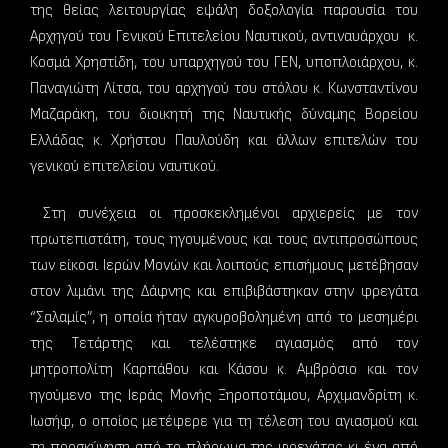
της θείας λειτουργίας εψάλη δοξολογία παρουσία του
Αρχηγού του Γενικού Επιτελείου Ναυτικού, αντιναυάρχου κ.
Κοσμά Χρηστίδη, του υπαρχηγού του ΓΕΝ, υποπλοιάρχου, κ.
Παναγιώτη Λίτσα, του αρχηγού του στόλου κ. Κωνσταντίνου
Μαζαράκη, του διοικητή της Ναυτικής δύναμης Βορείου
Ελλάδας κ. Χρήστου Παυλούδη και άλλων επιτελών του
γενικού επιτελείου ναυτικού.
Στη συνέχεια οι προσκεκλημένοι αρχιερείς με τον
πρωτεπιστάτη, τους ηγουμένους και τους αντιπροσώπους
των είκοσι Ιερών Μονών και λοιπούς επισήμους μετέβησαν
στον λιμάνι της Δάφνης και επιβιβάστηκαν στην φρεγάτα
“Σαλαμίς”, η οποία ήταν αγκυροβολημένη από το μεσημέρι
της Τετάρτης και τελέστηκε αγιασμός από τον
μητροπολίτη Καρπάθου και Κάσου κ. Αμβρόσιο και τον
ηγούμενο της Ιεράς Μονής Ξηροποτάμου, Αρχιμανδρίτη κ.
Ιωσήφ, ο οποίος μετέφερε για τη τέλεση του αγιασμού και
τη προσκύνηση από το πλήρωμα της φρεγάτας κι ένα από