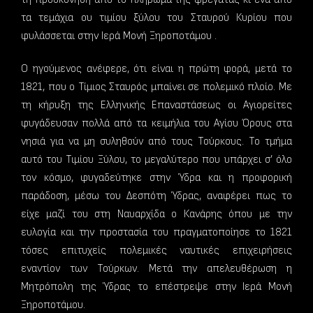
τα τεμάχια ου τιμίου ξύλου του Σταυρού Κυρίου που
φυλάσσεται στην Ιερά Μονή Ξηροποτάμου .
Ο ηγούμενος ανέφερε, ότι είναι η πρώτη φορά, μετά το
1821, που ο Τίμιος Σταυρός μπαίνει σε πολεμικό πλοίο. Με
τη κήρυξη της Ελληνικής Επαναστάσεως οι Αγιορείτες
φυγάδευσαν πολλά από τα κειμήλια του Αγίου Όρους στα
νησιά για να μη συληθούν από τους Τούρκους. Το τμήμα
αυτό του Τιμίου Ξύλου, το μεγαλύτερο που υπάρχει σ’ όλο
τον κόσμο, φυγαδεύτηκε στην Ύδρα και η προφορική
παράδοση, μέσω του Δεσπότη Ύδρας, αναφέρει πως το
είχε μαζί του στη Ναυαρχίδα ο Κανάρης όπου με την
ευλογία και την προστασία του πραγματοποίησε το 1821
τόσες επιτυχείς πολεμικές ναυτικές επιχειρήσεις
εναντίον των Τούρκων. Μετά την απελευθέρωση η
Μητρόπολη της Ύδρας το επέστρεψε στην Ιερά Μονή
Ξηροποτάμου.