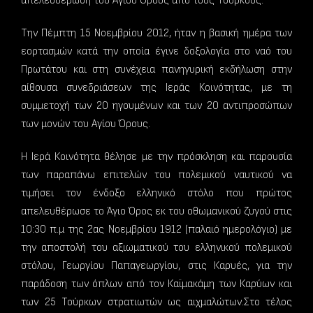
απελευθέρωση του Αγίου Όρους από τους Τούρκους.
Την Πέμπτη 15 Νοεμβρίου 2012, ήταν η βασική ημέρα των
εορτασμών κατά την οποία έγινε δοξολογία στο ναό του
Πρωτάτου και στη συνέχεια πανηγυρική εκδήλωση στην
αίθουσα συνεδριάσεων της Ιεράς Κοινότητας, με τη
συμμετοχή των 20 ηγουμένων και των 20 αντιπροσώπων
των μονών του Αγίου Όρους.
Η Ιερά Κοινότητα θέλησε με την πρόσκληση και παρουσία
των παραπάνω επιτελών του πολεμικού ναυτικού να
τιμήσει τον ένδοξο ελληνικό στόλο που πρώτος
απελευθέρωσε το Άγιο Όρος εκ του οθωμανικού ζυγού στις
10:30 π.μ της 2ας Νοεμβρίου 1912 (παλαιό ημερολόγιο) με
την αποστολή του αξιωματικού του ελληνικού πολεμικού
στόλου, Γεωργίου Παπαγεωργίου, στις Καρυές, για την
παράδοση των όπλων από τον Καϊμακάμη των Καρύων και
των 25 Τούρκων στρατιωτών ως αιχμαλώτων.Στο τέλος