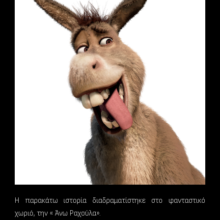
H παρακάτω ιστορία διαδραματίστηκε στο φανταστικό
χωριό, την « Άνω Ραχούλα».