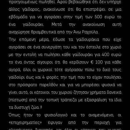
προηγουμένως πωληθεί. Αφού βεβαιώθηκε ότι δεν υπήρχε
άλλος γάιδαρος, ανακοίνωσε ότι θα επιστρέψει σε μια
εβδομάδα για να αγοράσει στην τιμή των 500 ευρώ το
ένα γαϊδουράκι. Μετά την ανακοίνωση αυτή
αναχώρησε θριαμβευτικά από την Άνω Ραχούλα.
Την επόμενη μέρα, έδωσε τα γαϊδουράκια που είχε
αγοράσει σε ένα συνεργάτη του και τον έστειλε στο χωριό
με την εντολή να πωλήσει κάθε γαϊδουράκι για 400 ευρώ
το ένα όντας σίγουροι ότι θα κερδίσουν € 100 για κάθε
αγορά, όλοι οι χωρικοί τότε αγόρασαν πίσω το δικό τους
γαϊδούρι έως και 4 φορές την τιμή που το είχαν πουλήσει
στο πρόσφατο παρελθόν και για να μπορέσει φυσικά να
γίνει αυτό, οι κάτοικοι του χωριού ζήτησαν χρήματα δανεικά
(πίστωση) από την τοπική τράπεζα με εξασφάλιση τα ίδια
τα δυστυχή ζώα..!!
Όπως ήταν το φυσιολογικό και το αναμενόμενο, οι
«επιχειρηματίες» έφυγαν από την περιοχή για