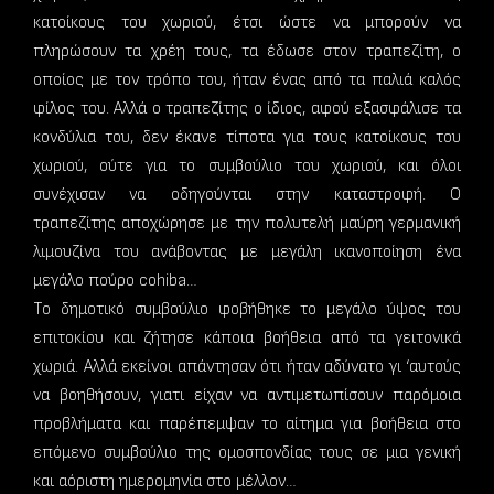
κατοίκους του χωριού, έτσι ώστε να μπορούν να
πληρώσουν τα χρέη τους, τα έδωσε στον τραπεζίτη, ο
οποίος με τον τρόπο του, ήταν ένας από τα παλιά καλός
φίλος του. Αλλά ο τραπεζίτης ο ίδιος, αφού εξασφάλισε τα
κονδύλια του, δεν έκανε τίποτα για τους κατοίκους του
χωριού, ούτε για το συμβούλιο του χωριού, και όλοι
συνέχισαν να οδηγούνται στην καταστροφή. Ο
τραπεζίτης αποχώρησε με την πολυτελή μαύρη γερμανική
λιμουζίνα του ανάβοντας με μεγάλη ικανοποίηση ένα
μεγάλο πούρο cohiba…
Το δημοτικό συμβούλιο φοβήθηκε το μεγάλο ύψος του
επιτοκίου και ζήτησε κάποια βοήθεια από τα γειτονικά
χωριά. Αλλά εκείνοι απάντησαν ότι ήταν αδύνατο γι ‘αυτούς
να βοηθήσουν, γιατι είχαν να αντιμετωπίσουν παρόμοια
προβλήματα και παρέπεμψαν το αίτημα για βοήθεια στο
επόμενο συμβούλιο της ομοσπονδίας τους σε μια γενική
και αόριστη ημερομηνία στο μέλλον…