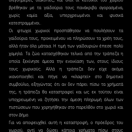
ολιγοήμερες διακοπές, και όλοι οι κάτοικοι του χωριού
βρέθηκαν με τα γαϊδούρια τους πανάκριβα αγορασμένα,
χωρίς καμία αξία, υπερχρεωμένοι και φυσικά
κατεστραμμένοι..
Οι φτωχοί χωρικοί προσπάθησαν να πουλήσουν τα
γαϊδούρια τους, προκειμένου να πληρώσουν τα χρέη τους,
αλλά ήταν όλα μάταια. Η τιμή των γαϊδουριών έπεσε πολύ
χαμηλά. Τα ζώα κατασχέθηκαν τελικά από την τράπεζα η
οποία ξεκίνησε άμεσα την ενοικίαση των, στους ίδιους
τους χωρικούς. Αλλά η τράπεζα δεν είχε ακόμα
ικανοποιηθεί και πήγε να «κλαφτεί» στο δημοτικό
συμβούλιο, εξηγώντας ότι αν δεν πάρει πίσω τα χρήματά
της, η τράπεζα θα καταστραφεί και ως εκ τούτου είναι
υποχρεωμένη να ζητήσει την άμεση πληρωμή όλων των
πιστώσεων που χορηγήθηκαν στο παρελθόν στο χωριό και
στον Δήμο.
Για να αποφευχθεί αυτή η καταστροφή, ο πρόεδρος του
χωριού, αντί να δώσει κάποια χρήματα πίσω στους