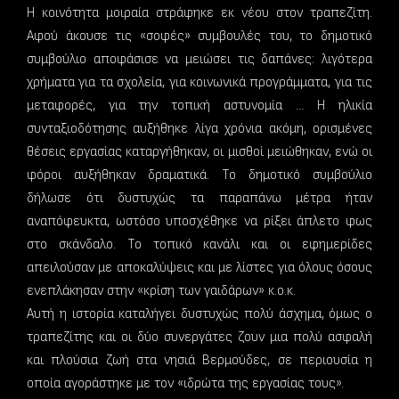
Η κοινότητα μοιραία στράφηκε εκ νέου στον τραπεζίτη.
Αφού άκουσε τις «σοφές» συμβουλές του, το δημοτικό
συμβούλιο αποφάσισε να μειώσει τις δαπάνες: λιγότερα
χρήματα για τα σχολεία, για κοινωνικά προγράμματα, για τις
μεταφορές, για την τοπική αστυνομία … Η ηλικία
συνταξιοδότησης αυξήθηκε λίγα χρόνια ακόμη, ορισμένες
θέσεις εργασίας καταργήθηκαν, οι μισθοί μειώθηκαν, ενώ οι
φόροι αυξήθηκαν δραματικά. Το δημοτικό συμβούλιο
δήλωσε ότι δυστυχώς τα παραπάνω μέτρα ήταν
αναπόφευκτα, ωστόσο υποσχέθηκε να ρίξει άπλετο φως
στο σκάνδαλο. Το τοπικό κανάλι και οι εφημερίδες
απειλούσαν με αποκαλύψεις και με λίστες για όλους όσους
ενεπλάκησαν στην «κρίση των γαιδάρων» κ.ο.κ.
Αυτή η ιστορία καταλήγει δυστυχώς πολύ άσχημα, όμως ο
τραπεζίτης και οι δύο συνεργάτες ζουν μια πολύ ασφαλή
και πλούσια ζωή στα νησιά Βερμούδες, σε περιουσία η
οποία αγοράστηκε με τον «ιδρώτα της εργασίας τους».