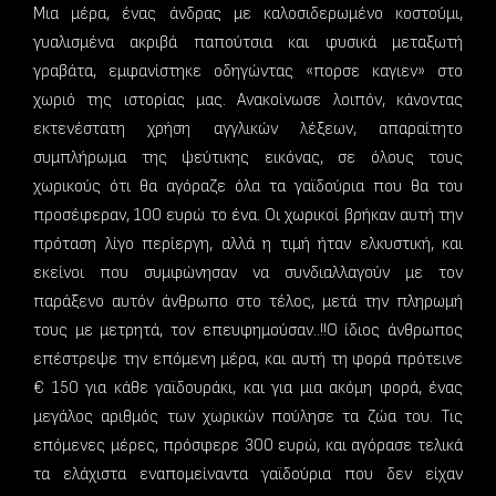
Μια μέρα, ένας άνδρας με καλοσιδερωμένο κοστούμι,
γυαλισμένα ακριβά παπούτσια και φυσικά μεταξωτή
γραβάτα, εμφανίστηκε οδηγώντας «πορσε καγιεν» στο
χωριό της ιστορίας μας. Ανακοίνωσε λοιπόν, κάνοντας
εκτενέστατη χρήση αγγλικών λέξεων, απαραίτητο
συμπλήρωμα της ψεύτικης εικόνας, σε όλους τους
χωρικούς ότι θα αγόραζε όλα τα γαϊδούρια που θα του
προσέφεραν, 100 ευρώ το ένα. Οι χωρικοί βρήκαν αυτή την
πρόταση λίγο περίεργη, αλλά η τιμή ήταν ελκυστική, και
εκείνοι που συμφώνησαν να συνδιαλλαγούν με τον
παράξενο αυτόν άνθρωπο στο τέλος, μετά την πληρωμή
τους με μετρητά, τον επευφημούσαν..!!
Ο ίδιος άνθρωπος
επέστρεψε την επόμενη μέρα, και αυτή τη φορά πρότεινε
€ 150 για κάθε γαϊδουράκι, και για μια ακόμη φορά, ένας
μεγάλος αριθμός των χωρικών πούλησε τα ζώα του. Τις
επόμενες μέρες, πρόσφερε 300 ευρώ, και αγόρασε τελικά
τα ελάχιστα εναπομείναντα γαϊδούρια που δεν είχαν