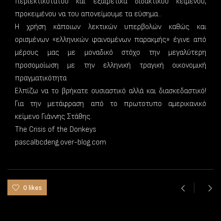
περιεκτικότατου και εξαιρετικά διδακτικού κειμένου,
προκειμένου να του απονείμουμε τα εύσημα..
Η χρήση κάποιων λεκτικών υπερβολών καθώς και
ορισμένων «ελληνικών φαινομένων παρακμής» έγινε από
μέρους μας με μοναδικό στόχο την μεγαλύτερη
προσομοίωση με την ελληνική τραγική οικονομική
πραγματικότητα
Ελπίζω να το βρήκατε ουσιαστικό αλλά και διασκεδαστικό!
Για την μετάφραση από το πρωτοτυπο αμερικανικό
κείμενο Γιάννης Στάθης.
The Crisis of the Donkeys
pascalbcdeng.over-blog.com
0 likes